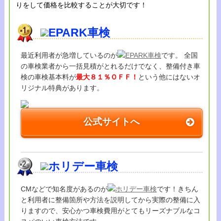
りをして価格を比較することが大切です！
EPARK車検
最近利用者が急増しているのが
EPARK車検
です。 全国
の車検業者から一括見積がとれるだけでなく、整備付き車
検の車検基本料が
最大８１％ＯＦＦ！
という他にはないオ
リジナル特典があります。
公式サイトへ
ホリデー車検
CMなどで知名度があるのが
ホリデー車検
です！きちん
と利用者に整備箇所や方法を説明してから実際の整備に入
りますので、安心かつ車検費用がとてもリーズナブルなコ