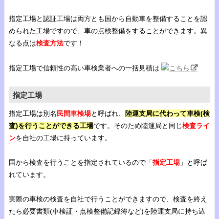
指定工場と認証工場は両方とも国から自動車を整備することを認
められた工場ですので、車の点検整備をすることができます。異
なる点は
検査方法
です！
指定工場で信頼性の高い車検業者への一括見積は
こちら
指定工場
指定工場は別名
民間車検場
と呼ばれ、
陸運支局に代わって車検(検
査)を行うことができる工場
です。そのため陸運局と同じ
検査ライ
ン
を自社の工場に持っています。
国から検査を行うことを指定されているので「
指定工場
」と呼ば
れています。
実際の車検の検査を自社で行うことができますので、検査を終え
たら必要書類(車検証・点検整備記録簿など)を陸運支局に持ち込